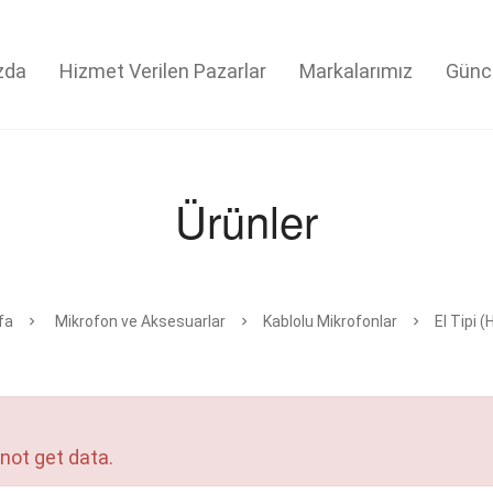
zda
Hizmet Verilen Pazarlar
Markalarımız
Günc
Ürünler
fa
Mikrofon ve Aksesuarlar
Kablolu Mikrofonlar
El Tipi 
not get data.