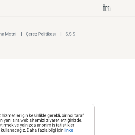
ma Metni
Çerez Politikası
S.S.S
metler için kesinlikle gerekli, birinci taraf
n yanı sıra web sitemizi ziyaret ettiğinizde,
ştirmek ve yalnızca anonim istatistikler
kullanacağız. Daha fazla bilgi için
linke