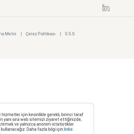
ma Metni
Çerez Politikası
S.S.S
metler için kesinlikle gerekli, birinci taraf
n yanı sıra web sitemizi ziyaret ettiğinizde,
ştirmek ve yalnızca anonim istatistikler
kullanacağız. Daha fazla bilgi için
linke