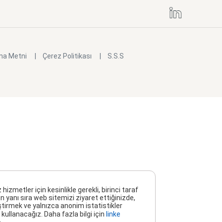
ma Metni
Çerez Politikası
S.S.S
metler için kesinlikle gerekli, birinci taraf
n yanı sıra web sitemizi ziyaret ettiğinizde,
ştirmek ve yalnızca anonim istatistikler
kullanacağız. Daha fazla bilgi için
linke