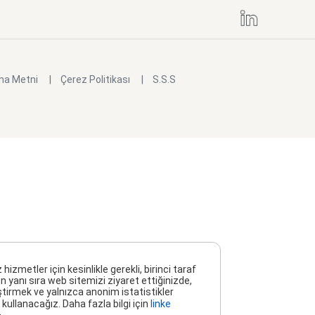
ma Metni
Çerez Politikası
S.S.S
metler için kesinlikle gerekli, birinci taraf
n yanı sıra web sitemizi ziyaret ettiğinizde,
ştirmek ve yalnızca anonim istatistikler
kullanacağız. Daha fazla bilgi için
linke