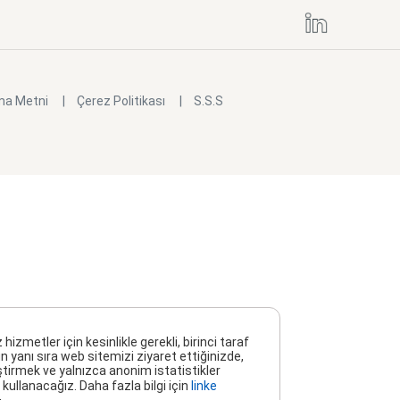
ma Metni
Çerez Politikası
S.S.S
metler için kesinlikle gerekli, birinci taraf
n yanı sıra web sitemizi ziyaret ettiğinizde,
ştirmek ve yalnızca anonim istatistikler
kullanacağız. Daha fazla bilgi için
linke