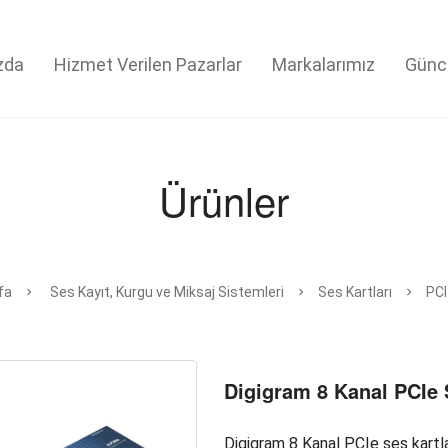
zda
Hizmet Verilen Pazarlar
Markalarımız
Günc
Ürünler
fa
Ses Kayıt, Kurgu ve Miksaj Sistemleri
Ses Kartları
PCI
Digigram 8 Kanal PCIe 
Digigram 8 Kanal PCIe ses kartlar