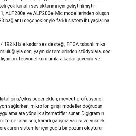
i çok kanallı ses aktarımı için geliştirilmiştir.
, ALP280e ve ALP280e-Mic modellerinden oluşan
S3 bağlantı seçenekleriyle farklı sistem ihtiyaçlarına
it / 192 kHz’e kadar ses desteği, FPGA tabanlı miks
mluluğuyla seri; yayın sistemlerinden stüdyolara, ses
ışan profesyonel kurulumlara kadar güvenilir ve
dijital giriş/çıkış seçenekleri, mevcut profesyonel
yon sağlarken, mikrofon girişli modeller doğrudan
gulamalara yönelik alternatifler sunar. Digigram’ın
ni temel alan seri, kararlı çalışma yapısı ve yüksek
gerektiren sistemler için güçlü bir çözüm oluşturur.