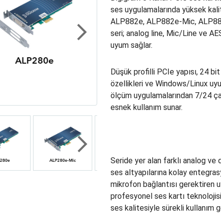
ses uygulamalarında yüksek kalitel
ALP882e, ALP882e-Mic, ALP881
seri; analog line, Mic/Line ve AE
uyum sağlar.
Next
Düşük profilli PCIe yapısı, 24 b
özellikleri ve Windows/Linux uyu
ölçüm uygulamalarından 7/24 çal
esnek kullanım sunar.
Seride yer alan farklı analog ve 
Next
ses altyapılarına kolay entegras
mikrofon bağlantısı gerektiren uy
profesyonel ses kartı teknolojisi
ses kalitesiyle sürekli kullanım 