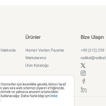
Ürünler
Bize Ulaşın
k Hakkında
Hizmet Verilen Pazarlar
+90 (212) 259
Markalarımız
radikal@radikal
Ürün Kataloğu
metler için kesinlikle gerekli, birinci taraf
n yanı sıra web sitemizi ziyaret ettiğinizde,
ştirmek ve yalnızca anonim istatistikler
kullanacağız. Daha fazla bilgi için
linke
.