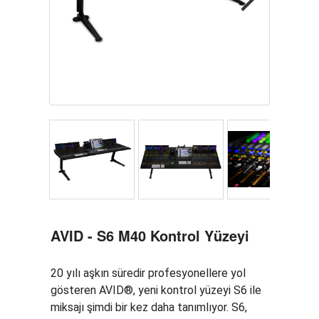
Next
Next
Next
Next
AVID - S6 M40 Kontrol Yüzeyi
20 yılı aşkın süredir profesyonellere yol
gösteren AVID®, yeni kontrol yüzeyi S6 ile
miksajı şimdi bir kez daha tanımlıyor. S6,