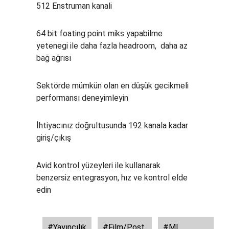
512 Enstruman kanali
64 bit foating point miks yapabilme
yetenegi ile daha fazla headroom, daha az
bağ ağrısı
Sektörde mümkün olan en düşük gecikmeli
performansı deneyimleyin
İhtiyacınız doğrultusunda 192 kanala kadar
giriş/çıkış
Avid kontrol yüzeyleri ile kullanarak
benzersiz entegrasyon, hız ve kontrol elde
edin
#Yayıncılık
#Film/Post
#MI