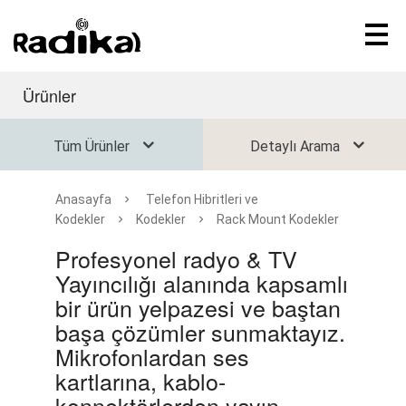
Ürünler
Tüm Ürünler
Detaylı Arama
Anasayfa
Telefon Hibritleri ve
Kodekler
Kodekler
Rack Mount Kodekler
Profesyonel radyo & TV
Yayıncılığı alanında kapsamlı
bir ürün yelpazesi ve baştan
başa çözümler sunmaktayız.
Mikrofonlardan ses
kartlarına, kablo-
konnektörlerden yayın