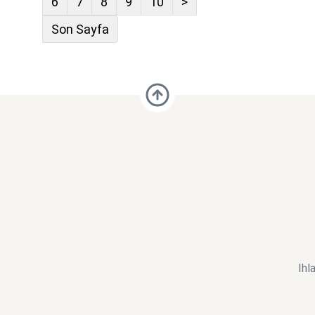
6
7
8
9
10
>
Son Sayfa
Ihl