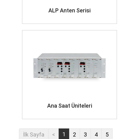
ALP Anten Serisi
Ana Saat Üniteleri
1
İlk Sayfa
<
2
3
4
5