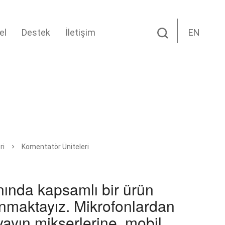
el
Destek
İletişim
EN
ri
Komentatör Üniteleri
nında kapsamlı bir ürün
nmaktayız. Mikrofonlardan
yayın mikserlerine, mobil