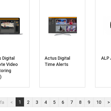
 Digital
Actus Digital
ALP 
te Video
Time Alerts
toring
)
1
yfa
<
2
3
4
5
6
7
8
9
10
>