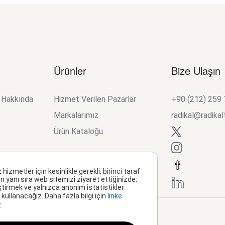
Ürünler
Bize Ulaşın
k Hakkında
Hizmet Verilen Pazarlar
+90 (212) 259
Markalarımız
radikal@radikal
Ürün Kataloğu
metler için kesinlikle gerekli, birinci taraf
n yanı sıra web sitemizi ziyaret ettiğinizde,
ştirmek ve yalnızca anonim istatistikler
kullanacağız. Daha fazla bilgi için
linke
.