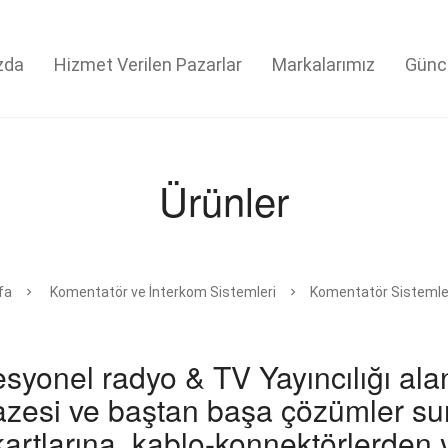
zda
Hizmet Verilen Pazarlar
Markalarımız
Günc
Ürünler
fa
Komentatör ve İnterkom Sistemleri
Komentatör Sistemle
esyonel radyo & TV Yayıncılığı ala
azesi ve baştan başa çözümler su
kartlarına, kablo-konnektörlerden 