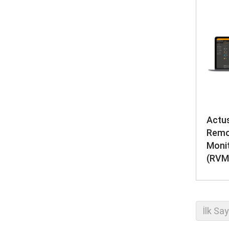
Actus
Remo
Moni
(RVM
İlk Sa