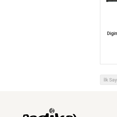
Digi
İlk Sa