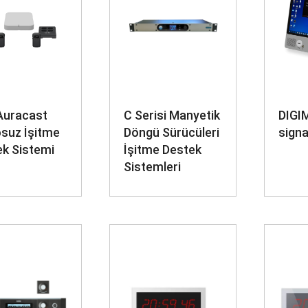
Auracast
C Serisi Manyetik
DIGI
suz İşitme
Döngü Sürücüleri
signa
k Sistemi
İşitme Destek
Sistemleri