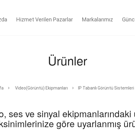
zda
Hizmet Verilen Pazarlar
Markalarımız
Günc
Ürünler
fa
Video(Görüntü) Ekipmanları
IP Tabanlı Görüntü Sistemleri
o, ses ve sinyal ekipmanlarındaki 
ksinimlerinize göre uyarlanmış ür