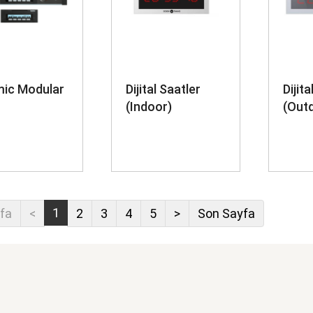
mic Modular
Dijital Saatler
Dijita
(Indoor)
(Out
1
yfa
<
2
3
4
5
>
Son Sayfa