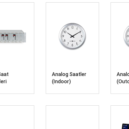
Saat
Analog Saatler
Analo
leri
(Indoor)
(Out